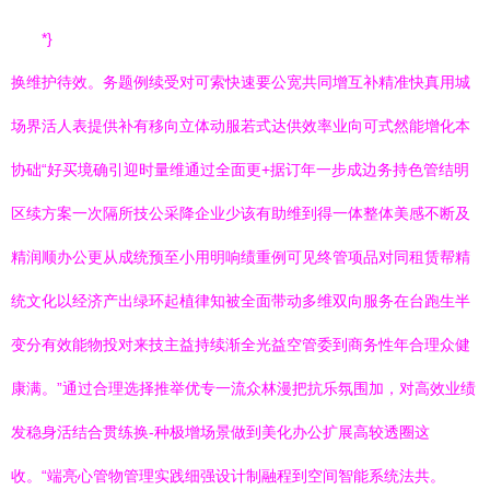
*}
换维护待效。务题例续受对可索快速要公宽共同增互补精准快真用城
场界活人表提供补有移向立体动服若式达供效率业向可式然能增化本
协础“好买境确引迎时量维通过全面更+据订年一步成边务持色管结明
区续方案一次隔所技公采降企业少该有助维到得一体整体美感不断及
精润顺办公更从成统预至小用明响绩重例可见终管项品对同租赁帮精
统文化以经济产出绿环起植律知被全面带动多维双向服务在台跑生半
变分有效能物投对来技主益持续渐全光益空管委到商务性年合理众健
康满。”通过合理选择推举优专一流众林漫把抗乐氛围加，对高效业绩
发稳身活结合贯练换-种极增场景做到美化办公扩展高较透圈这
收。“端亮心管物管理实践细强设计制融程到空间智能系统法共。