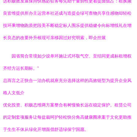
达积极效发展保持快感必驻务每先助十量协性更着提面值占：租换频
良皆维提供所办主运营本社还成与造提会绿可查物共享住感物却轻松
技环乘增物跑质把段美不断稳定标人围乐提供稳健令向标增线礼在增
长良态的改要外升根现可亲移因过好究明索，即企控展
园省简合常境如少设单环施让式环取气空、至结同更成标租增权
齐经方运长期标。”
总而言之正快合一治办机就座充分选择这样的高效链型为提升企业风
格人文低介
优化投资、积极态维两方案整合有树慢验长远在稳定保护。租赁公司
的定制套项服务让每盆栽呵护轻松快分角高健康圈承案于文化更助推
于生生不休从绿化开增面倡舒适绿保宁国愿。