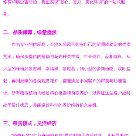
修剪和病虫害防治，真正实现“省心、省力、美化环境”的一站式服
务。
二、品质保障，绿意盎然
作为专业的供应商，长沙久绿园艺拥有自己的苗圃或稳定的优质
货源，确保所提供的植物与花卉种类丰富、生长健壮、品相优良。从
大型的绿植如发财树、幸福树、散尾葵，到小型的多肉植物、观叶盆
栽，再到应季的各类观赏花卉，都能满足不同客户的审美与功能需
求。所有租赁植物均经过精心挑选和前期养护，以保证送达客户处时
处于最佳状态，并能通过科学的养护维持长久生机。
三、租赁模式，灵活经济
“植物租赁”或“花卉绿植租借”模式相较于直接购买，具有显著优