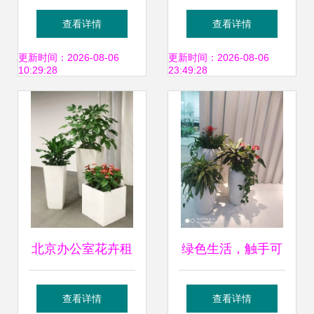
赁 盆栽植物出租与
司租花到室内租赁
查看详情
查看详情
批发租摆全面指南
的全方位指南
更新时间：2026-08-06
更新时间：2026-08-06
10:29:28
23:49:28
北京办公室花卉租
绿色生活，触手可
摆指南 朝阳区京广
及 花卉绿植租借的
查看详情
查看详情